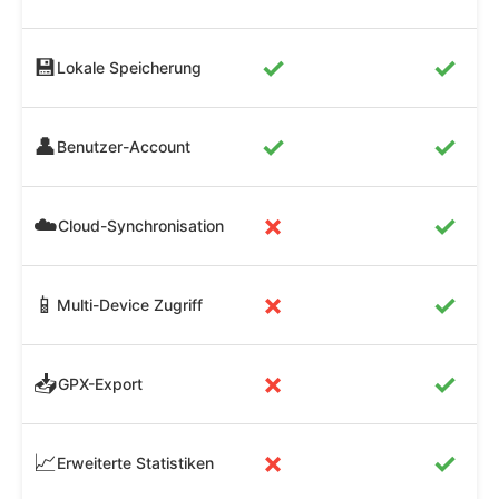
✓
✓
💾
Lokale Speicherung
✓
✓
👤
Benutzer-Account
✗
✓
☁️
Cloud-Synchronisation
✗
✓
📱
Multi-Device Zugriff
✗
✓
📥
GPX-Export
✗
✓
📈
Erweiterte Statistiken