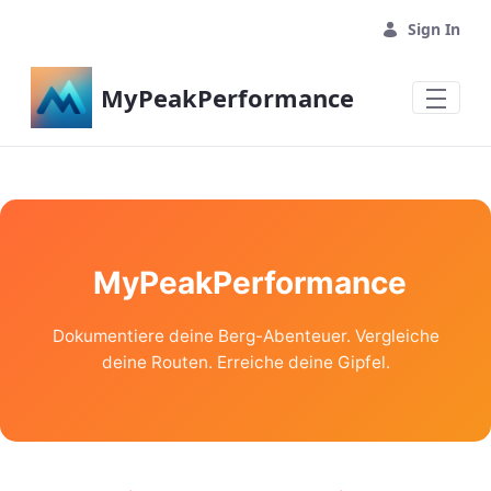
Skip to Main Content
Sign In
MyPeakPerformance
MyPeakPerformance
Dokumentiere deine Berg-Abenteuer. Vergleiche
deine Routen. Erreiche deine Gipfel.